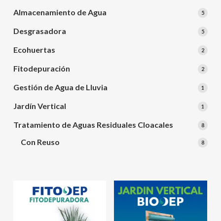
produ
Almacenamiento de Agua
5
5
produ
Desgrasadora
5
5
produ
Ecohuertas
2
2
produ
Fitodepuración
2
2
produ
Gestión de Agua de Lluvia
1
1
produ
Jardín Vertical
1
1
produ
Tratamiento de Aguas Residuales Cloacales
8
8
produ
Con Reuso
8
8
produ