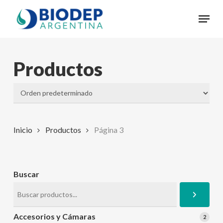
Skip
Menu
to
Close
main
Menu
content
Productos
Inicio
Productos
Página 3
Buscar
Accesorios y Cámaras
2
2