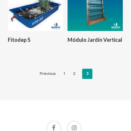
Leer Más
Leer Más
Fitodep S
Módulo Jardín Vertical
Previous
1
2
3
facebook
instagram