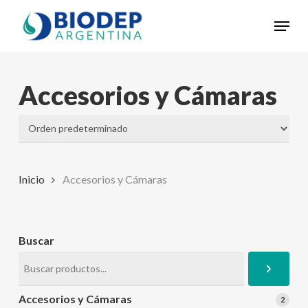
Skip
Menu
to
Close
main
Menu
content
Accesorios y Cámaras
Inicio
Accesorios y Cámaras
Buscar
Accesorios y Cámaras
2
2