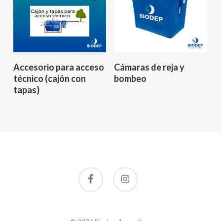
Leer Más
Leer Más
Accesorio para acceso
Cámaras de reja y
técnico (cajón con
bombeo
tapas)
facebook
instagram