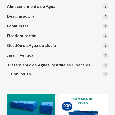
produ
Almacenamiento de Agua
5
5
produ
Desgrasadora
5
5
produ
Ecohuertas
2
2
produ
Fitodepuración
2
2
produ
Gestión de Agua de Lluvia
1
1
produ
Jardín Vertical
1
1
produ
Tratamiento de Aguas Residuales Cloacales
8
8
produ
Con Reuso
8
8
produ