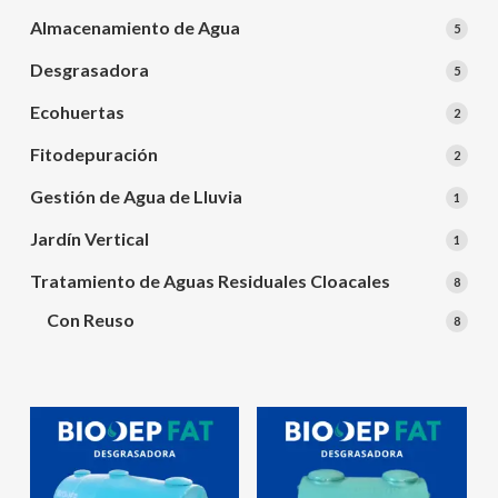
produ
Almacenamiento de Agua
5
5
produ
Desgrasadora
5
5
produ
Ecohuertas
2
2
produ
Fitodepuración
2
2
produ
Gestión de Agua de Lluvia
1
1
produ
Jardín Vertical
1
1
produ
Tratamiento de Aguas Residuales Cloacales
8
8
produ
Con Reuso
8
8
produ