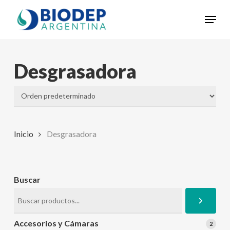
Skip
Menu
to
Close
main
Menu
content
Desgrasadora
Inicio
Desgrasadora
Buscar
Accesorios y Cámaras
2
2